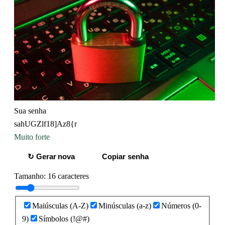
Sua senha
sahUGZlf18]Az8{r
Muito forte
↻ Gerar nova
Copiar senha
Tamanho:
16
caracteres
Maiúsculas (A-Z)
Minúsculas (a-z)
Números (0-
9)
Símbolos (!@#)