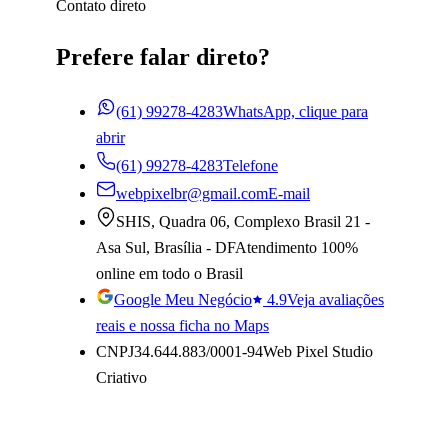
Contato direto
Prefere falar direto?
(61) 99278-4283
WhatsApp, clique para
abrir
(61) 99278-4283
Telefone
webpixelbr@gmail.com
E-mail
SHIS, Quadra 06, Complexo Brasil 21 -
Asa Sul
,
Brasília
-
DF
Atendimento 100%
online em todo o Brasil
Google Meu Negócio
4.9
Veja avaliações
reais e nossa ficha no Maps
CNPJ
34.644.883/0001-94
Web Pixel Studio
Criativo