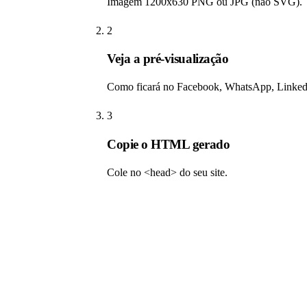
Imagem 1200x630 PNG ou JPG (não SVG).
2
Veja a pré-visualização
Como ficará no Facebook, WhatsApp, LinkedI
3
Copie o HTML gerado
Cole no <head> do seu site.