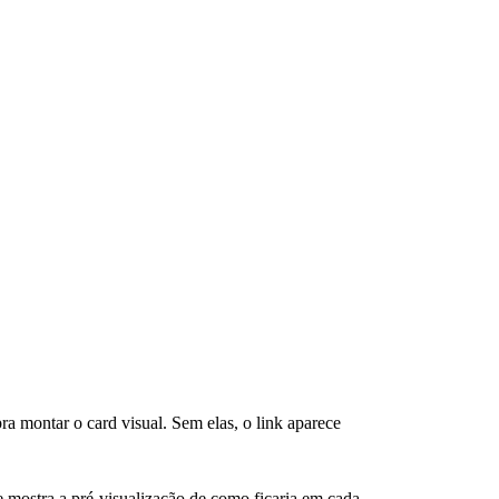
a montar o card visual. Sem elas, o link aparece
.) e mostra a pré-visualização de como ficaria em cada