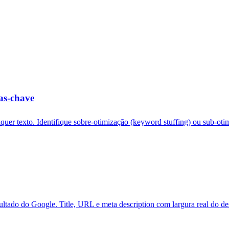
as-chave
quer texto. Identifique sobre-otimização (keyword stuffing) ou sub-ot
ultado do Google. Title, URL e meta description com largura real do de