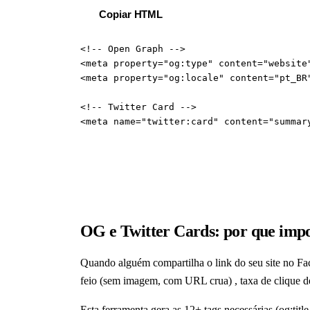
Copiar HTML
<!-- Open Graph -->

<meta property="og:type" content="website"
<meta property="og:locale" content="pt_BR"
<!-- Twitter Card -->

<meta name="twitter:card" content="summar
OG e Twitter Cards: por que imp
Quando alguém compartilha o link do seu site no Fac
feio (sem imagem, com URL crua) , taxa de clique d
Esta ferramenta gera as 12+ tags necessárias (og:title