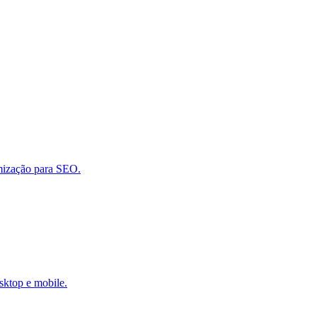
imização para SEO.
sktop e mobile.