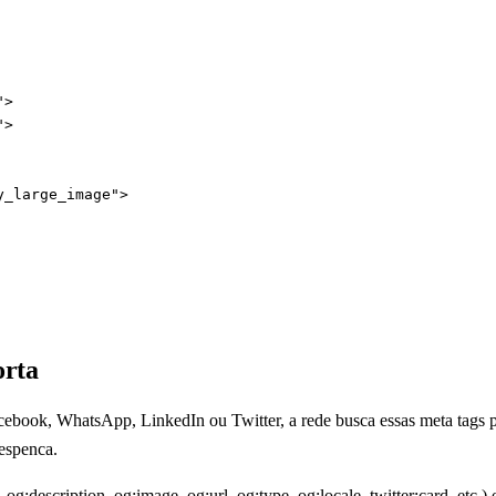
>

>

y_large_image">
orta
ebook, WhatsApp, LinkedIn ou Twitter, a rede busca essas meta tags pr
espenca.
, og:description, og:image, og:url, og:type, og:locale, twitter:card, etc