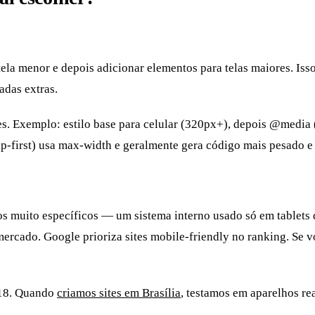
 tela menor e depois adicionar elementos para telas maiores. Iss
adas extras.
s. Exemplo: estilo base para celular (320px+), depois @media
p-first) usa max-width e geralmente gera código mais pesado e 
os muito específicos — um sistema interno usado só em tablets 
mercado. Google prioriza sites mobile-friendly no ranking. Se 
018. Quando
criamos sites em Brasília
, testamos em aparelhos r