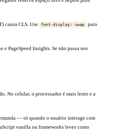
egador reserva espaço zero e depois pula
IT) causa CLS. Use
para
font-display: swap
se e PageSpeed Insights. Se não passa nos
. No celular, o processador é mais lento e a
b demanda — só quando o usuário interage com
vaScript vanilla ou frameworks leves como