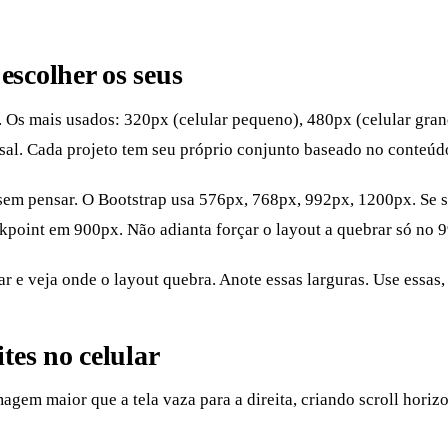
scolher os seus
 Os mais usados: 320px (celular pequeno), 480px (celular grand
sal. Cada projeto tem seu próprio conjunto baseado no conteúd
sem pensar. O Bootstrap usa 576px, 768px, 992px, 1200px. Se s
kpoint em 900px. Não adianta forçar o layout a quebrar só no 
r e veja onde o layout quebra. Anote essas larguras. Use essas
tes no celular
gem maior que a tela vaza para a direita, criando scroll horiz