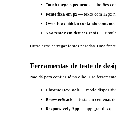
Touch targets pequenos
— botões com 
Fonte fixa em px
— texto com 12px no 
Overflow: hidden cortando conteúdo
Não testar em devices reais
— simulad
Outro erro: carregar fontes pesadas. Uma font
Ferramentas de teste de des
Não dá para confiar só no olho. Use ferramenta
Chrome DevTools
— modo dispositivo,
BrowserStack
— testa em centenas de 
Responsively App
— app gratuito que 