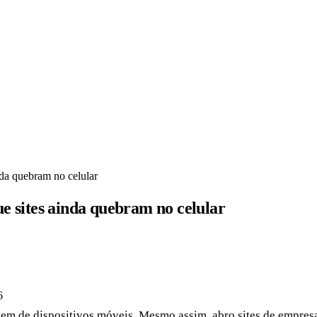
nda quebram no celular
e sites ainda quebram no celular
6
m de dispositivos móveis. Mesmo assim, abro sites de empresas