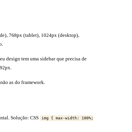
e), 768px (tablet), 1024px (desktop),
o.
eu design tem uma sidebar que precisa de
992px.
, não as do framework.
ontal. Solução: CSS
img { max-width: 100%;