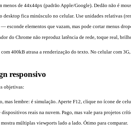
menos de 44x44px (padrão Apple/Google). Dedão não é mouse. A
desktop fica minúsculo no celular. Use unidades relativas (rem
— esconde elementos que vazam, mas pode cortar menus drop
or do Chrome não reproduz latência de rede, toque real, brilho 
e com 400kB atrasa a renderização do texto. No celular com 3G, 
ign responsivo
s objetivas:
 mas lembre: é simulação. Aperte F12, clique no ícone de celul
dispositivos reais na nuvem. Pago, mas vale para projetos críti
mostra múltiplas viewports lado a lado. Ótimo para comparar.