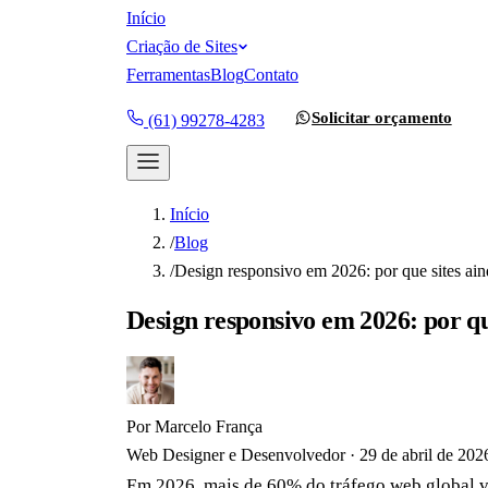
Início
Criação de Sites
Ferramentas
Blog
Contato
Solicitar orçamento
(61) 99278-4283
Início
/
Blog
/
Design responsivo em 2026: por que sites ai
Design responsivo em 2026: por qu
Por
Marcelo França
Web Designer e Desenvolvedor
·
29 de abril de 202
Em 2026, mais de 60% do tráfego web global ve