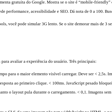
enta gratuita do Google. Mostra se o site é “mobile-friendly” 
e performance, acessibilidade e SEO. Dá nota de 0 a 100. Bus
ls, você pode simular 3G lento. Se o site demorar mais de 3 s
para avaliar a experiência do usuário. Três principais:
po para o maior elemento visível carregar. Deve ser < 2,5s. I
sposta ao primeiro clique. < 100ms. JavaScript pesado bloquei
nto o layout pula durante o carregamento. < 0,1. Imagens sem