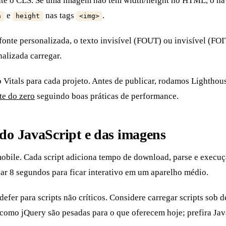
nte o CLS. Se uma imagem não tem width/height no HTML, o nav
e
nas tags
.
h
height
<img>
fonte personalizada, o texto invisível (FOUT) ou invisível (FO
nalizada carregar.
Vitals para cada projeto. Antes de publicar, rodamos Lighthou
te do zero
seguindo boas práticas de performance.
do JavaScript e das imagens
bile. Cada script adiciona tempo de download, parse e execução
ar 8 segundos para ficar interativo em um aparelho médio.
defer para scripts não críticos. Considere carregar scripts so
como jQuery são pesadas para o que oferecem hoje; prefira Ja